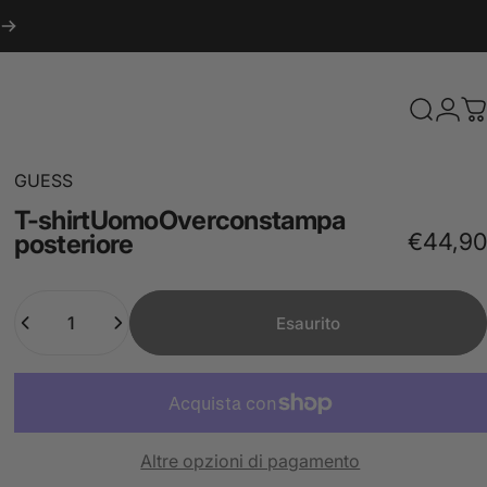
Cerca
Acce
C
GUESS
T-shirt
Uomo
Over
con
stampa
€44,90
posteriore
Quantità
Esaurito
Altre opzioni di pagamento