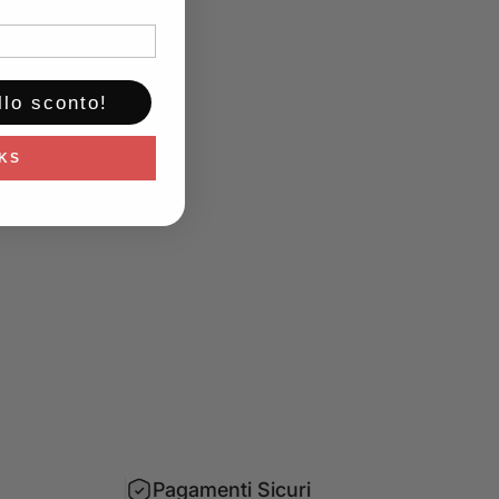
llo sconto!
KS
Pagamenti Sicuri