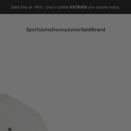
Metti in pausa presentazione
Saldi fino al -40%. Usa il codice
EXTRA10
uno sconto extra.
Sport
Uomo
Donna
Junior
Saldi
Brand
Sport
Uomo
Donna
Junior
Saldi
Brand