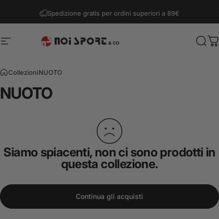
Vai direttamente ai contenuti
Metti in pausa presentazione
Spedizione gratis per ordini superiori a 89€
Navigazione del sito
Noi Sport & Co.
Cerc
C
Collezioni
NUOTO
NUOTO
Siamo spiacenti, non ci sono prodotti in
questa collezione.
Continua gli acquisti