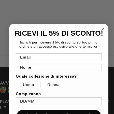
RICEVI IL 5% DI SCONTO!
Assistenza Clienti
assistenza cliente sempre disponibile
Iscriviti per ricevere il 5% di sconto sul tuo primo
ordine e un accesso esclusivo alle offerte migliori
Email
Nome
Quale collezione di interessa?
AVVISO PUBBLICO IMPRESE IN ROSA
Regione Lazio
Uomo
Donna
Compleanno
PLAYER 22 PARITA’ DI GENERE
Contributo di € 3.000,00
per l’ottenimento della certificazione UNI/PdR 125:2022