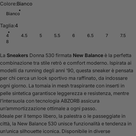
Colore
Colore:
Bianco
Bianco
Taglia
Taglia:
4
4
4.5
5
5.5
6
6.5
7
7.5
8
La
Sneakers
Donna 530 firmata
New Balance
è la perfetta
combinazione tra stile retrò e comfort moderno. Ispirata ai
modelli da running degli anni ’90, questa sneaker è pensata
per chi cerca un look sportivo ma raffinato, da indossare
ogni giorno. La tomaia in mesh traspirante con inserti in
pelle sintetica garantisce leggerezza e resistenza, mentre
l’intersuola con tecnologia ABZORB assicura
un’ammortizzazione ottimale a ogni passo.
Ideale per il tempo libero, la palestra o le passeggiate in
città, la New Balance 530 unisce funzionalità e tendenza in
un’unica silhouette iconica. Disponibile in diverse