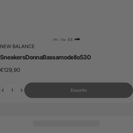
NEW BALANCE
Sneakers
Donna
Bassa
modello
530
€129,90
Quantità
Esaurito