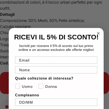
combinazioni di colori, è il tocco urban perfetto per ogni
outfit.
Dettagli
Composizione: 50% Mesh, 50% Pelle sintetica;
Calzata regolare;
Chiusura frontale con lacci;
RICEVI IL 5% DI SCONTO!
Logo laterale;
Traspirante;
Iscriviti per ricevere il 5% di sconto sul tuo primo
ordine e un accesso esclusivo alle offerte migliori
Suola in gomma resistente per una trazione duratura;
Intersuola con tecnologia ABZORB per massimo comfort.
Email
Cod. U530F
Nome
Quale collezione di interessa?
Indecisione sugli acquisti?
Ordina le nostre
gift card
Uomo
Donna
Compleanno
Esaurito