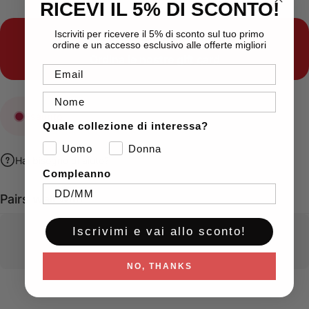
RICEVI IL 5% DI SCONTO!
Iscriviti per ricevere il 5% di sconto sul tuo primo
Indecisione sugli acquisti?
ordine e un accesso esclusivo alle offerte migliori
Ordina le nostre
gift card
Email
Nome
Esaurito
Quale collezione di interessa?
Uomo
Donna
Hai bisogno di aiuto?
Compleanno
Pairs well with
Iscrivimi e vai allo sconto!
NO, THANKS