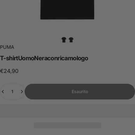
PUMA
T-shirt
Uomo
Nera
con
ricamo
logo
€24,90
Quantità
Esaurito