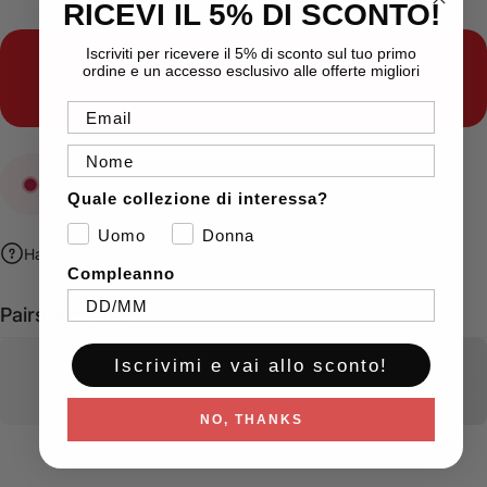
RICEVI IL 5% DI SCONTO!
Iscriviti per ricevere il 5% di sconto sul tuo primo
Indecisione sugli acquisti?
ordine e un accesso esclusivo alle offerte migliori
Ordina le nostre
gift card
Email
Nome
Esaurito
Quale collezione di interessa?
Uomo
Donna
Hai bisogno di aiuto?
Compleanno
Pairs well with
Iscrivimi e vai allo sconto!
NO, THANKS