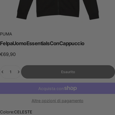
PUMA
Felpa
Uomo
Essentials
Con
Cappuccio
€69,90
Quantità
Esaurito
Altre opzioni di pagamento
Colore
Colore:
CELESTE