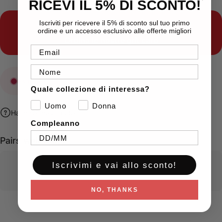
RICEVI IL 5% DI SCONTO!
Iscriviti per ricevere il 5% di sconto sul tuo primo
Indecisione sugli acquisti?
ordine e un accesso esclusivo alle offerte migliori
Ordina le nostre
gift card
Email
Nome
Esaurito
Quale collezione di interessa?
Uomo
Donna
Hai bisogno di aiuto?
Compleanno
Pairs well with
Iscrivimi e vai allo sconto!
NO, THANKS