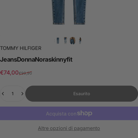
TOMMY HILFIGER
Jeans
Donna
Nora
skinny
fit
Prezzo scontato
Prezzo di listino
€74,00
€99,90
Quantità
Esaurito
Altre opzioni di pagamento