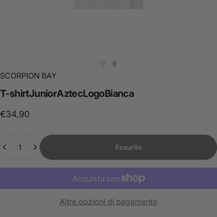
SCORPION BAY
T-shirt
Junior
Aztec
Logo
Bianca
€34,90
Quantità
Esaurito
Altre opzioni di pagamento