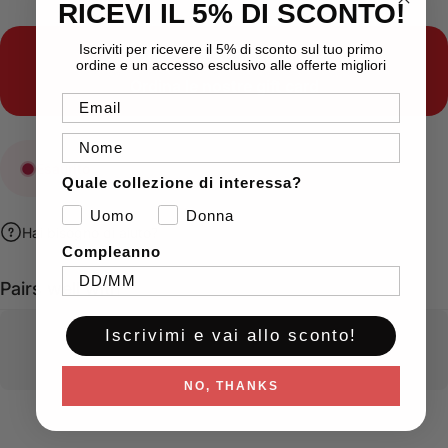
RICEVI IL 5% DI SCONTO!
Iscriviti per ricevere il 5% di sconto sul tuo primo
Indecisione sugli acquisti?
ordine e un accesso esclusivo alle offerte migliori
Ordina le nostre
gift card
Email
Nome
Esaurito
Quale collezione di interessa?
Uomo
Donna
Hai bisogno di aiuto?
Compleanno
Pairs well with
Iscrivimi e vai allo sconto!
NO, THANKS