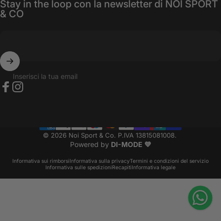
Stay in the loop con la newsletter di NOI SPORT
& CO
Inserisci la tua email
Facebook
Instagram
© 2026 Noi Sport & Co. P.IVA 13815081008.
Powered by
DI-MODE 💜
Informativa sui rimborsi
Informativa sulla privacy
Termini e condizioni del servizio
Informativa sulle spedizioni
Recapiti
Informativa legale