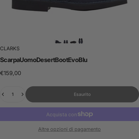
CLARKS
Scarpa
Uomo
Desert
Boot
Evo
Blu
€159,00
Quantità
Esaurito
Altre opzioni di pagamento