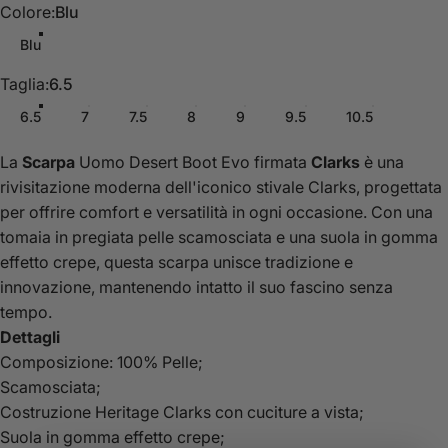
Colore
Colore:
Blu
Blu
Taglia
Taglia:
6.5
6.5
7
7.5
8
9
9.5
10.5
La
Scarpa
Uomo
Desert Boot Evo firmata
Clarks
è una
rivisitazione moderna dell'iconico stivale Clarks, progettata
per offrire comfort e versatilità in ogni occasione. Con una
tomaia in pregiata pelle scamosciata e una suola in gomma
effetto crepe, questa scarpa unisce tradizione e
innovazione, mantenendo intatto il suo fascino senza
tempo.
Dettagli
Composizione: 100% Pelle;
Scamosciata;
Costruzione Heritage Clarks con cuciture a vista;
Suola in gomma effetto crepe;