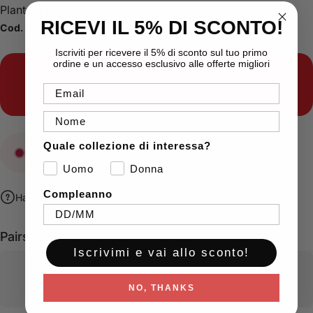
Plantare rimovibile in schiuma OrthoLite® Hybrid.
RICEVI IL 5% DI SCONTO!
Cod. 168085
Iscriviti per ricevere il 5% di sconto sul tuo primo
ordine e un accesso esclusivo alle offerte migliori
Indecisione sugli acquisti?
Email
Ordina le nostre
gift card
Nome
Quale collezione di interessa?
Esaurito
Uomo
Donna
Compleanno
Hai bisogno di aiuto?
Pairs well with
Iscrivimi e vai allo sconto!
NO, THANKS