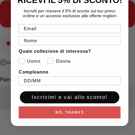
RICEVI IL 5% DI SCONTO!
Indecisione sugli acquisti?
Iscriviti per ricevere il 5% di sconto sul tuo primo
ordine e un accesso esclusivo alle offerte migliori
Ordina le nostre
gift card
Email
Nome
Esaurito
Quale collezione di interessa?
Uomo
Donna
Hai bisogno di aiuto?
Compleanno
Pairs well with
Iscrivimi e vai allo sconto!
NO, THANKS