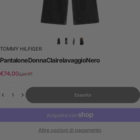
TOMMY HILFIGER
Pantalone
Donna
Claire
lavaggio
Nero
Prezzo scontato
Prezzo di listino
€74,00
€99,90
Quantità
Esaurito
Altre opzioni di pagamento