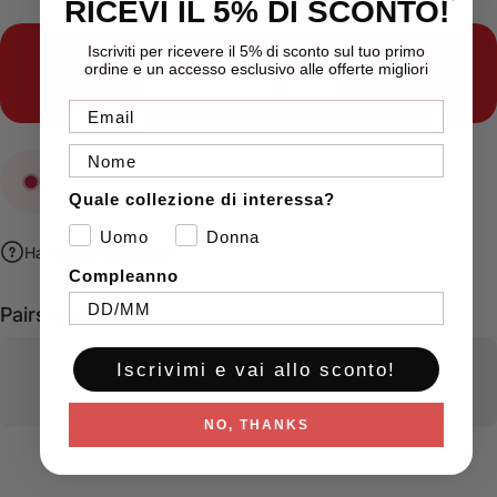
RICEVI IL 5% DI SCONTO!
Iscriviti per ricevere il 5% di sconto sul tuo primo
Indecisione sugli acquisti?
ordine e un accesso esclusivo alle offerte migliori
Ordina le nostre
gift card
Email
Nome
Esaurito
Quale collezione di interessa?
Uomo
Donna
Hai bisogno di aiuto?
Compleanno
Pairs well with
Iscrivimi e vai allo sconto!
NO, THANKS