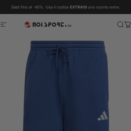
Vai direttamente ai contenuti
Metti in pausa presentazione
Saldi fino al -40%. Usa il codice
EXTRA10
uno sconto extra.
Navigazione del sito
Noi Sport & Co.
Cerc
C