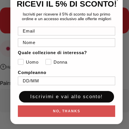
RICEVI IL 5% DI SCONTO!
Iscriviti per ricevere il 5% di sconto sul tuo primo
Indecisione sugli acquisti?
ordine e un accesso esclusivo alle offerte migliori
Ordina le nostre
gift card
Email
Nome
Esaurito
Quale collezione di interessa?
Uomo
Donna
Hai bisogno di aiuto?
Compleanno
Pairs well with
Iscrivimi e vai allo sconto!
NO, THANKS