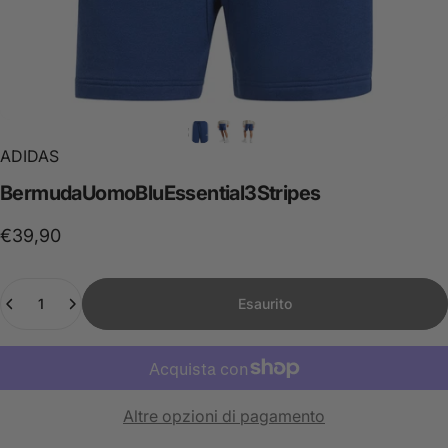
ADIDAS
Bermuda
Uomo
Blu
Essential
3
Stripes
€39,90
Quantità
Esaurito
Altre opzioni di pagamento