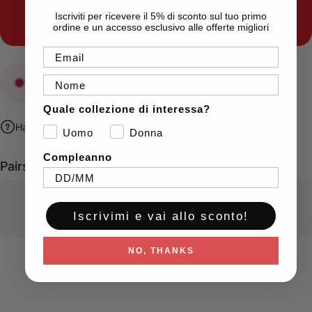
Indecisione sugli acquisti?
Iscriviti per ricevere il 5% di sconto sul tuo primo
Ordina le nostre
gift card
ordine e un accesso esclusivo alle offerte migliori
Email
Nome
Esaurito
Quale collezione di interessa?
Hai bisogno di aiuto?
Uomo
Donna
Compleanno
Pairs well with
Iscrivimi e vai allo sconto!
NO, THANKS