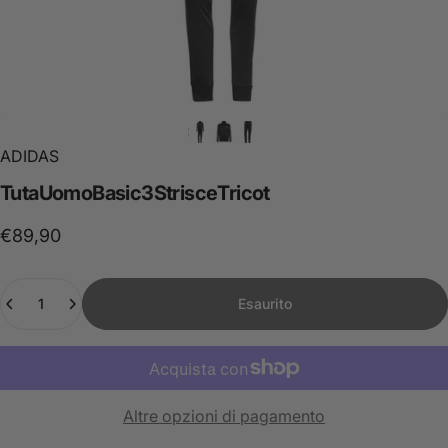
ADIDAS
Tuta
Uomo
Basic
3
Strisce
Tricot
€89,90
Quantità
Esaurito
Altre opzioni di pagamento