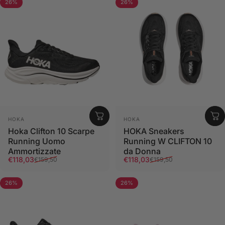
26%
26%
Fornitore:
Fornitore:
HOKA
HOKA
Hoka Clifton 10 Scarpe
HOKA Sneakers
Running Uomo
Running W CLIFTON 10
Ammortizzate
da Donna
Prezzo scontato
Prezzo di listino
Prezzo scontato
Prezzo di listino
€118,03
€118,03
€159,50
€159,50
26%
26%