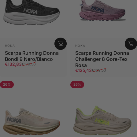
Fornitore:
Fornitore:
HOKA
HOKA
Scarpa Running Donna
Scarpa Running Donna
Bondi 9 Nero/Bianco
Challenger 8 Gore-Tex
Prezzo scontato
Prezzo di listino
€132,83
€179,50
Rosa
Prezzo scontato
Prezzo di listino
€125,43
€169,50
26%
26%