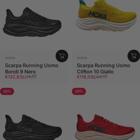
Fornitore:
Fornitore:
HOKA
HOKA
Scarpa Running Uomo
Scarpa Running Uomo
Bondi 9 Nero
Clifton 10 Giallo
Prezzo scontato
Prezzo di listino
Prezzo scontato
Prezzo di listino
€132,83
€118,03
€179,50
€159,50
26%
26%