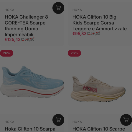
Fornitore:
Fornitore:
HOKA
HOKA
HOKA Challenger 8
HOKA Clifton 10 Big
GORE-TEX Scarpe
Kids Scarpe Corsa
Running Uomo
Leggere e Ammortizzate
Prezzo scontato
Prezzo di listino
€95,83
€129,50
Impermeabili
Prezzo scontato
Prezzo di listino
€125,43
€169,50
26%
26%
Fornitore:
Fornitore:
HOKA
HOKA
Hoka Clifton 10 Scarpa
HOKA Clifton 10 Scarpe