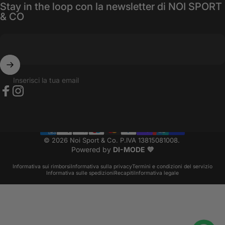
Stay in the loop con la newsletter di NOI SPORT
& CO
Inserisci la tua email
Facebook
Instagram
© 2026 Noi Sport & Co. P.IVA 13815081008.
Powered by
DI-MODE 💜
Informativa sui rimborsi
Informativa sulla privacy
Termini e condizioni del servizio
Informativa sulle spedizioni
Recapiti
Informativa legale