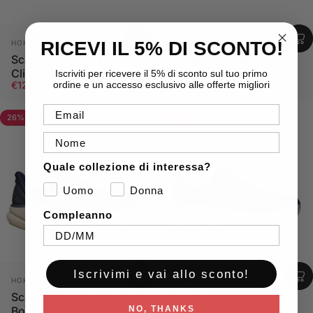
Fornitore:
Fornitore:
RICEVI IL 5% DI SCONTO!
HOKA
HOKA
Scarpa Running Donna
Scarpa Running Uomo
Clifton 9 GORE-TEX
Bondi 9 Beige
Iscriviti per ricevere il 5% di sconto sul tuo primo
Prezzo scontato
Prezzo di listino
Prezzo scontato
Prezzo di listino
€125,43
€132,83
ordine e un accesso esclusivo alle offerte migliori
€169,50
€179,50
Email
26%
26%
Nome
Quale collezione di interessa?
Uomo
Donna
Compleanno
Iscrivimi e vai allo sconto!
Fornitore:
Fornitore:
HOKA
HOKA
Scarpa Running Uomo
Scarpa Running Uomo
Bondi 9 Blu
Bondi 9 Blu
NO, THANKS