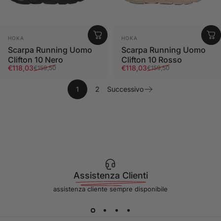
Fornitore:
Fornitore:
HOKA
HOKA
Scarpa Running Uomo
Scarpa Running Uomo
Clifton 10 Nero
Clifton 10 Rosso
Prezzo scontato
Prezzo di listino
Prezzo scontato
Prezzo di listino
€118,03
€118,03
€159,50
€159,50
1
2
Successivo
Assistenza Clienti
assistenza cliente sempre disponibile