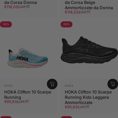
da Corsa Donna
da Corsa Beige
Prezzo scontato
Prezzo di listino
€118,03
€159,50
Ammortizzate da Donna
Prezzo scontato
Prezzo di listino
€118,03
€159,50
26%
26%
Fornitore:
Fornitore:
HOKA
HOKA
HOKA Clifton 10 Scarpe
HOKA Clifton 10 Scarpe
Running
Running Kids Leggere
Prezzo scontato
Prezzo di listino
€95,83
€129,50
Ammortizzate
Prezzo scontato
Prezzo di listino
€95,83
€129,50