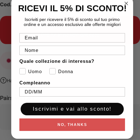
Cod. 403044
RICEVI IL 5% DI SCONTO!
Iscriviti per ricevere il 5% di sconto sul tuo primo
ordine e un accesso esclusivo alle offerte migliori
Indecisione sugli acquisti?
Ordina le nostre
gift card
Email
Nome
Esaurito
Quale collezione di interessa?
Uomo
Donna
Hai bisogno di aiuto?
Compleanno
Pairs well with
Iscrivimi e vai allo sconto!
NO, THANKS