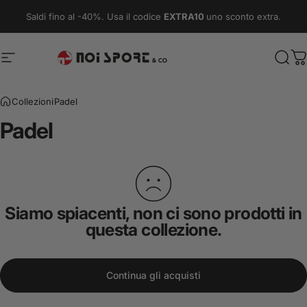
Vai direttamente ai contenuti
Metti in pausa presentazione
Saldi fino al -40%. Usa il codice
EXTRA10
uno sconto extra.
Navigazione del sito
Noi Sport & Co.
Cerc
C
Collezioni
Padel
Padel
Siamo spiacenti, non ci sono prodotti in
questa collezione.
Continua gli acquisti