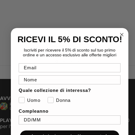
RICEVI IL 5% DI SCONTO!
Assistenza Clienti
assistenza cliente sempre disponibile
Iscriviti per ricevere il 5% di sconto sul tuo primo
ordine e un accesso esclusivo alle offerte migliori
Email
Nome
Quale collezione di interessa?
AVVISO PUBBLICO IMPRESE IN ROSA
Regione Lazio
Uomo
Donna
Compleanno
PLAYER 22 PARITA’ DI GENERE
Contributo di € 3.000,00
per l’ottenimento della certificazione UNI/PdR 125:2022